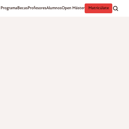
Programa
Becas
Profesores
Alumnos
Open Máster
Matricúlate